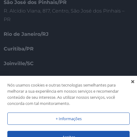
São José dos Pinhais/PR
R. Alcídio Viana, 817, Centro, São José dos Pinhais –
PR
Rio de Janeiro/RJ
Curitiba/PR
Joinville/SC
Porto – Portugal
Nós usamos cookies e outras tecnologias semelhantes para
melhorar a sua experiência em nossos serviços e recomendar
conteúdo de seu interesse. Ao utilizar nossos serviços, você
concorda com tal monitoramento.
+ Informações
© 2025 VSH Partners. All Rights Reserved.