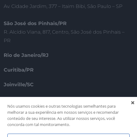
Av. Cidade Jardim, 377 – Itaim Bibi, São Paulo – SP
São José dos Pinhais/PR
R. Alcídio Viana, 817, Centro, São José dos Pinhais –
PR
Rio de Janeiro/RJ
Curitiba/PR
Joinville/SC
Porto – Portugal
Nós usamos cookies e outras tecnologias semelhantes para
melhorar a sua experiência em nossos serviços e recomendar
conteúdo de seu interesse. Ao utilizar nossos serviços, você
concorda com tal monitoramento.