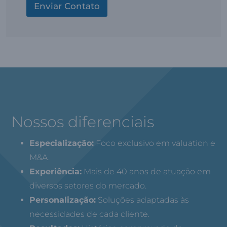
a
d
Enviar Contato
a
ç
e
t
ã
n
u
o
e
r
*
g
a
ó
m
c
e
i
n
o
t
*
o
A
n
Nossos diferenciais
u
a
Especialização:
Foco exclusivo em valuation e
l
*
M&A.
Experiência:
Mais de 40 anos de atuação em
diversos setores do mercado.
Personalização:
Soluções adaptadas às
necessidades de cada cliente.