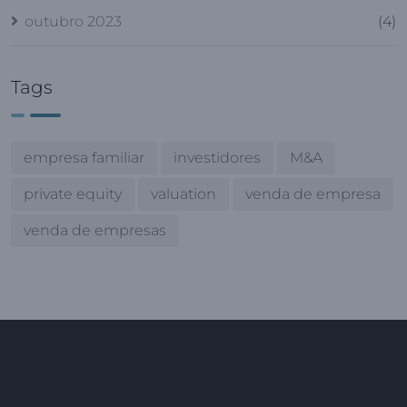
outubro 2023
(4)
Tags
empresa familiar
investidores
M&A
private equity
valuation
venda de empresa
venda de empresas