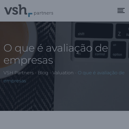
O que é avaliação de
empresas
VSH Partners
-
Blog
-
Valuation
-
O que é avaliação de
empresas