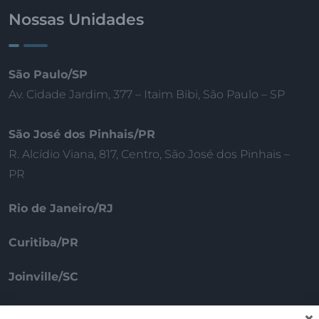
Nossas Unidades
São Paulo/SP
Av. Cidade Jardim, 377 – Itaim Bibi, São Paulo – SP
São José dos Pinhais/PR
R. Alcídio Viana, 817, Centro, São José dos Pinhais –
PR
Rio de Janeiro/RJ
Curitiba/PR
Joinville/SC
Porto – Portugal