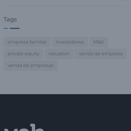
Tags
empresa familiar
investidores
M&A
private equity
valuation
venda de empresa
venda de empresas