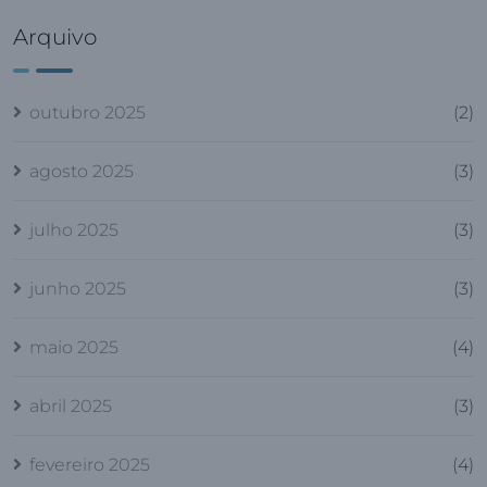
gestão
fusões e
contábil
aquisições
Arquivo
prática
no Brasil
do Brasil
em 2025
outubro 2025
(2)
agosto 2025
(3)
julho 2025
(3)
junho 2025
(3)
maio 2025
(4)
abril 2025
(3)
fevereiro 2025
(4)