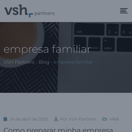
empresa familiar
VSH Partners
-
Blog
-
empresa familiar
24 de abril de 2025
Por
VSH Partners
M&A
Como preparar minha empresa