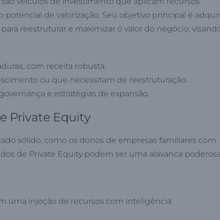
o, são veículos de investimento que aplicam recursos
otencial de valorização. Seu objetivo principal é adquir
) para reestruturar e maximizar o valor do negócio, visand
ras, com receita robusta.
scimento ou que necessitam de reestruturação.
governança e estratégias de expansão.
e Private Equity
gado sólido, como os donos de empresas familiares com
ndos de Private Equity podem ser uma alavanca poderosa
em uma injeção de recursos com inteligência.