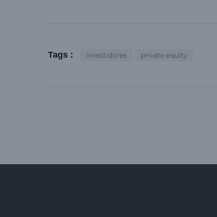
Tags :
investidores
private equity