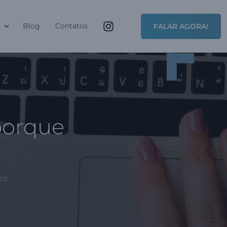
Blog
Contatos
FALAR AGORA!
porque
es.