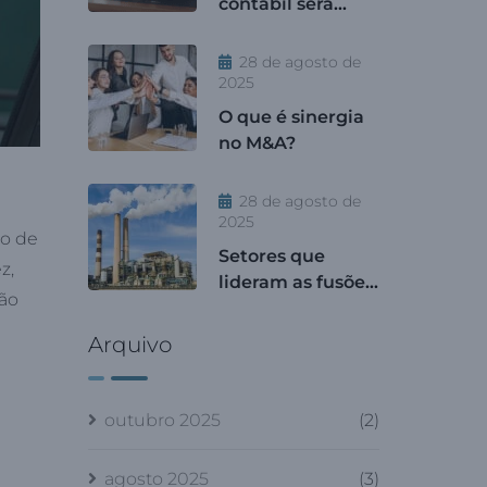
contábil será
tema de
destaque no
28 de agosto de
maior evento de
2025
gestão contábil
O que é sinergia
prática do Brasil
no M&A?
28 de agosto de
2025
ro de
Setores que
z,
lideram as fusões
são
e aquisições no
Brasil em 2025
Arquivo
outubro 2025
(2)
agosto 2025
(3)