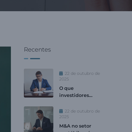
Recentes
22 de outubro de
2025
O que
investidores
buscam em
escritórios de
22 de outubro de
contabilidade?
2025
M&A no setor